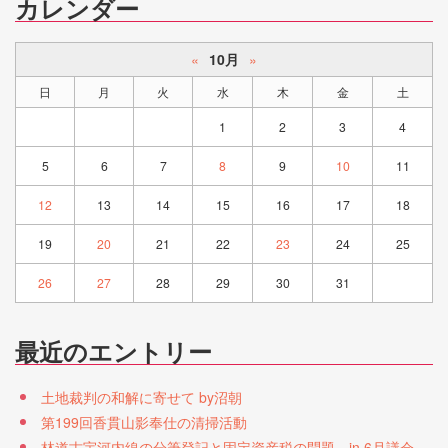
カレンダー
«
10月
»
日
月
火
水
木
金
土
1
2
3
4
5
6
7
8
9
10
11
12
13
14
15
16
17
18
19
20
21
22
23
24
25
26
27
28
29
30
31
最近のエントリー
土地裁判の和解に寄せて by沼朝
第199回香貫山影奉仕の清掃活動
林道古宇河内線の分筆登記と固定資産税の問題 in 6月議会