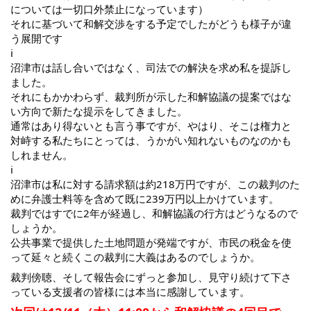
については一切口外禁止になっています）
それに基づいて和解交渉をする予定でしたがどうも様子が違
う展開です
i
沼津市は話し合いではなく、司法での解決を求め私を提訴し
ました。
それにもかかわらず、裁判所が示した和解協議の提案ではな
い方向で新たな提示をしてきました。
通常はあり得ないとも言う事ですが、やはり、そこは権力と
対峙する私たちにとっては、うかがい知れないものなのかも
しれません。
i
沼津市は私に対する請求額は約218万円ですが、この裁判のた
めに弁護士料等を含めて既に239万円以上かけています。
裁判ではすでに2年が経過し、和解協議の行方はどうなるので
しょうか。
公共事業で提供した土地問題が発端ですが、市民の税金を使
って延々と続くこの裁判に大義はあるのでしょうか。
裁判傍聴、そして報告会にずっと参加し、見守り続けて下さ
っている支援者の皆様には本当に感謝しています。