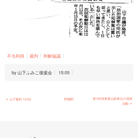
不当利得
裁判
和解協議
by
山下ふみこ後援会
15:05
«
main
第190回香貫山影奉仕の清掃
山下裁判 10/22
»
活動