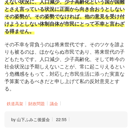
えない状況に、人口減少、少子高齢化という国が国難
とさえ言っている状況に正面から向き合おうとしない
その姿勢が、その姿勢でなければ、他の意見を受け付
けようとしない体制自体が市民にとって不幸と言わざ
る得ません。
その不幸を背負うのは将来世代です。そのツケを誰よ
りも被るのは、ほかならぬ市民であり、将来世代の子
どもたちです。人口減少、少子高齢化、そして昨今の
社会状況は予期しえないことが、常に起こりえるとい
う危機感をもって，対応した市民生活に添った実直な
予算案であるべきだと申し上げて私の反対意見とす
る。
鉄道高架
財政問題
議会
by
山下ふみこ後援会
22:55