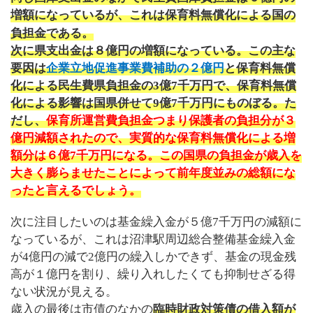
増額になっているが、これは保育料無償化による国の
負担金である。
次に県支出金は８億円の増額になっている。この主な
要因は
企業立地促進事業費補助の２億円
と保育料無償
化による民生費県負担金の
3
億
7
千万円で、保育料無償
化による影響は国県併せて
9
億
7
千万円にものぼる。
た
だし、
保育所運営費負担金つまり保護者の負担分が３
億円減額されたので、実質的な保育料無償化による増
額分は６億
7
千万円になる。
この国県の負担金が歳入を
大きく膨らませたことによって前年度並みの総額にな
ったと言えるでしょう。
次に注目したいのは基金繰入金が５億
7
千万円の減額に
なっているが、これは沼津駅周辺総合整備基金繰入金
が
4
億円の減で
2
億円の繰入しかできず、基金の現金残
高が１億円を割り、繰り入れしたくても抑制せざる得
ない状況が見える。
歳入の最後は市債のなかの
臨時財政対策債の借入額が