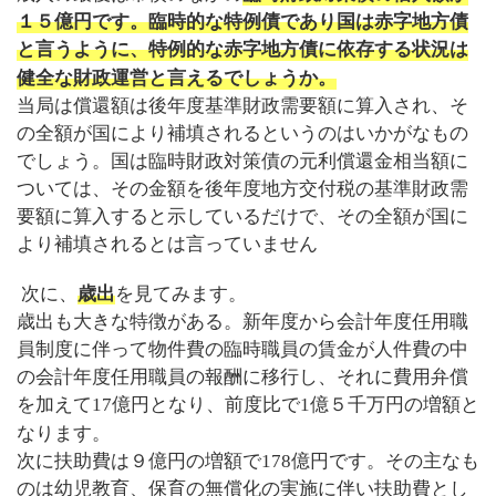
１５億円です。
臨時的な特例債であり国は赤字地方債
と言うように、特例的な赤字地方債に依存する状況は
健全な財政運営と言えるでしょうか。
当局は償還額は後年度基準財政需要額に算入され、そ
の全額が国により補填されるというのはいかがなもの
でしょう。国は臨時財政対策債の元利償還金相当額に
ついては、その金額を後年度地方交付税の基準財政需
要額に算入すると示しているだけで、その全額が国に
より補填されるとは言っていません
次に、
歳出
を見てみます。
歳出も大きな特徴がある。新年度から会計年度任用職
員制度に伴って物件費の臨時職員の賃金が人件費の中
の会計年度任用職員の報酬に移行し、それに費用弁償
を加えて
17
億円となり、前度比で
1
億５千万円の増額と
なります。
次に扶助費は９億円の増額で
178
億円です。その主なも
のは幼児教育、保育の無償化の実施に伴い扶助費とし