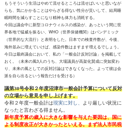
もうそういう生活はやめて流せるところは流せばいいと思いなが
らも、気にかかることはやらざる得ない性分が災いして、結局睡
眠時間を減らすことになり精神も体力も消耗する。
今回は議会中に新型コロナウィルスの感染が、あっという間に世
界各地で猛威を振るい、WHO（
はパンデミック
世界保健機関）
（
と表明をした。日本での検査件数が、今後、
世界的な大流行）
海外並みに増えていけば、感染件数はますます増えるでしょう。
今日は最終議会において、私の「一般会計反対討論」を掲載して
おく。（未来の風3人のうち、大場議員が高架化賛成に突如変わ
り、未来の風としての反対討論はできなくなった。よって彼は会
派を自ら出るという報告だけを受ける）
議第
30
号令和２年度沼津市一般会計予算について
反対
の立場から意見を申し上げます。
令和２年度一般会計は
現実に対し、
より厳しい状況に
なったと言わざる得ません。
新年度予算の歳入に大きな影響を与えた要因は、国に
よる制度改正が大きかったといえる。まず法人市民税