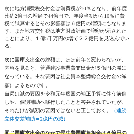
次に地方消費税交付金は消費税が
10
％となり、前年度
比約
2
億円の増額で
44
億円で、年度当初から
10
％消費
税で試算するとその影響額は６億円の増額にもなりま
す。また
地方交付税は地方財政計画で増額が示された
ことにより、１億
5
千万円の増で２２億円を見込んでい
る。
次に国庫支出金の総額は、ほぼ前年と変わらないが、
内容を見ると、普通建設事業費支出金が５億円の減に
なっている。主な要因は社会資本整備総合交付金の減
額によるものです。
当局は減の要因を令和元年度国の補正予算に伴う前倒
しや、個別補助へ移行したことと答弁されていたが、
それだけが減額の要因ではないと正しておく。
（連続
立体交差補助＝
2
億円の減）
同じ国庫支出金のなかで民生費国庫負担金は６億円の