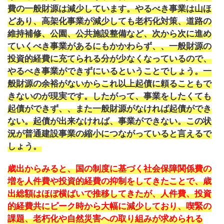
費の一般財源は減少しています。やるべき事業は山ほ
どあり、高架化事業が減少しても老朽化対策、道路の
維持補修、公園、公共施設整備など、次から次に進め
ていくべき事業があるにもかかわらず、、一般財源の
投資的経費に充てられる分が少なくなっているので、
やるべき事業ができずにいるということでしょう。一
般財源の余裕がないからこれ以上起債に頼ることもで
きないのが現実です。したがって、事業をしたくても
起債ができず、、また一般財源がなければ起債ができ
ない。起債が出来なければ、事業ができない。この状
況が普通建設事業の縮小につながっていると言えるで
しょう。
歳出からみると、国の制度に基づく社会保障関係費の
増を人件費や投資的経費の抑制をしてきたことで、歳
出総額はほぼ横ばいで推移してきたが、人件費、投資
的経費共にピーク時から大幅に減少しており、喫緊の
課題、老朽化や自然災害への取り組みが求められる