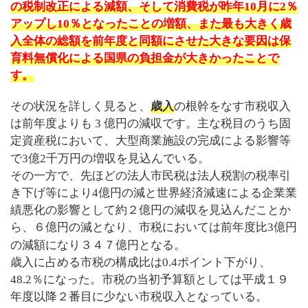
の税制改正による減額、そして消費税が昨年
10
月に
2
％
アップし
10
％となったことの増額、また最も大きく歳
入全体の総額を前年度と同額にさせた大きな要因は保
育料無償化による国県の負担金が大きかったことで
す。
その状況を詳しく見ると、
歳入
の根幹をなす市税収入
は前年度よりも
3
億円の減収です。主な税目のうち固
定資産税において、大型商業施設の完成による影響等
で
3
億
2
千万円の増収を見込んでいる。
その一方で、先ほどの法人市民税は法人税割の税率引
き下げ等により
4
億円の減と世界経済減速による企業業
績悪化の影響として約２億円の減収を見込んだことか
ら、６億円の減となり、市税においては前年度比
3
億円
の減額になり３４７億円となる。
歳入に占める市税の構成比は
0.4
ポイント下がり、
48.2
％になった。市税の当初予算額としては平成１９
年度以降２番目に少ない市税収入となっている。