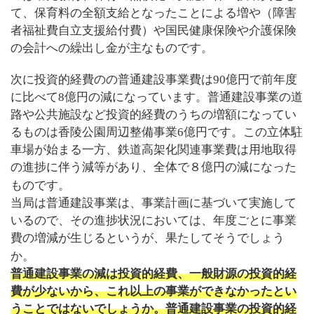
て、保育料の全額支給となったことによる増や（障害
者福祉費自立支援給付費）や国民健康保険や介護保険
の会計への繰出し金が主なものです。
次に投資的経費のの普通建設事業費は
90
億円で前年度
に比べて
8
億円の減になっています。
普通建設事業の道
路や公共施設など投資的経費のうちの増額になってい
るものは香陵公園周辺整備事業
6
億円です。この立体駐
車場が始まる一方、鉄道高架化関連事業費は用地取得
の進捗に伴う減等があり、全体で８億円の減になった
ものです。
当局は普通建設事業は、事業計画に基づいて実施して
いるので、その進捗状況においては、年度ごとに事業
費の増減が生じるというが、果たしてそうでしょう
か。
普通建設事業の減は投資的経費、一般財源の投資的経
費が少ないから、これ以上の事業ができなかったとい
うことではないでしょうか。普通建設事業の投資的経