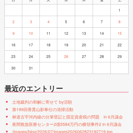
1
2
3
4
5
6
7
8
9
10
11
12
13
14
15
16
17
18
19
20
21
22
23
24
25
26
27
28
29
30
31
最近のエントリー
土地裁判の和解に寄せて by沼朝
第199回香貫山影奉仕の清掃活動
林道古宇河内線の分筆登記と固定資産税の問題 in 6月議会
夜間救急医療センター2億5584万円の横領事件2 in 6月議会
/images/blog/2026/07/images2026062823192719.jpg