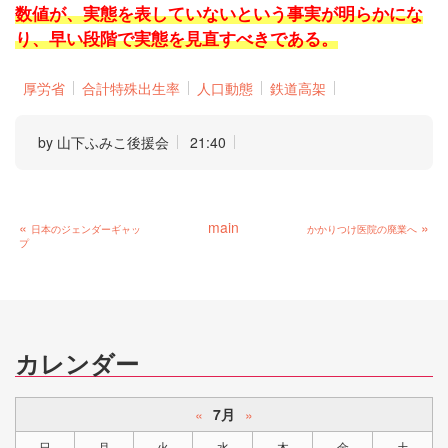
数値が、実態を表していないという事実が明らかにな
り、早い段階で実態を見直すべきである。
厚労省
合計特殊出生率
人口動態
鉄道高架
by
山下ふみこ後援会
21:40
«
main
»
日本のジェンダーギャッ
かかりつけ医院の廃業へ
プ
カレンダー
«
7月
»
日
月
火
水
木
金
土