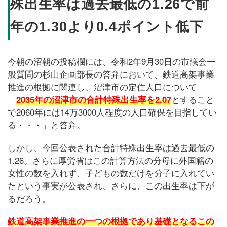
殊出生率は過去最低の1.26で前
年の1.30より0.4ポイント低下
今朝の沼朝の投稿欄には、令和2年9月30日の市議会一
般質問の杉山企画部長の答弁において、鉄道高架事業
推進の根拠に関連し、沼津市の定住人口について
「
2035年の沼津市の合計特殊出生率を2.07
とすること
で2060年には14万3000人程度の人口確保を目指してい
る・・・」と答弁。
しかし、今回公表された合計特殊出生率は過去最低の
1.26。さらに厚労省はこの計算方法の分母に外国籍の
女性の数を入れず、子どもの数だけを分子に入れてい
たという事実が公表され、さらに、この出生率は下が
るだろう。
鉄道高架事業推進の一つの根拠であり基礎となるこの