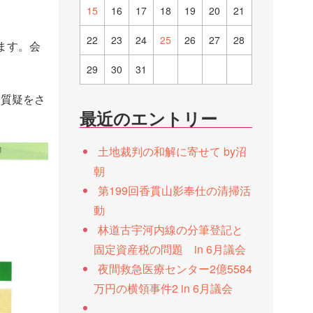
15
16
17
18
19
20
21
22
23
24
25
26
27
28
ます。会
29
30
31
て質疑をさ
最近のエントリー
土地裁判の和解に寄せて by沼
朝
第199回香貫山影奉仕の清掃活
動
林道古宇河内線の分筆登記と
固定資産税の問題 in 6月議会
夜間救急医療センター2億5584
万円の横領事件2 in 6月議会