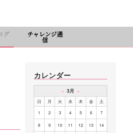
ログ
チャレンジ通
信
カレンダー
3月
«
»
日
月
火
水
木
金
土
1
2
3
4
5
6
7
8
9
10
11
12
13
14