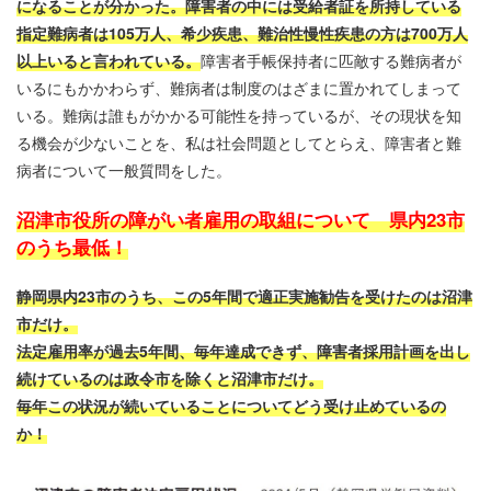
になることが分かった。障害者の中には受給者証を所持している
指定難病者は105万人、希少疾患、難治性慢性疾患の方は700万人
以上いると言われている。
障害者手帳保持者に匹敵する難病者が
いるにもかかわらず、難病者は制度のはざまに置かれてしまって
いる。難病は誰もがかかる可能性を持っているが、その現状を知
る機会が少ないことを、私は社会問題としてとらえ、障害者と難
病者について一般質問をした。
沼津市役所の障がい者雇用の取組について 県内23市
のうち最低！
静岡県内23市のうち、この5年間で適正実施勧告を受けたのは沼津
市だけ。
法定雇用率が過去5年間、毎年達成できず、障害者採用計画を出し
続けているのは政令市を除くと沼津市だけ。
毎年この状況が続いていることについてどう受け止めているの
か！