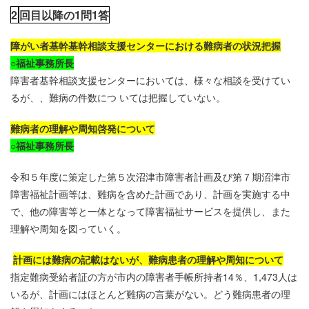
2
回目以降の
1
問
1
答
障がい者基幹基幹相談支援センターにおける難病者の状況把握
○
福祉事務所長
障害者基幹相談支援センターにおいては、様々な相談を受けてい
るが、、難病の件数につ いては把握していない。
難病者の理解や周知啓発について
○
福祉事務所長
令和５年度に策定した第５次沼津市障害者計画及び第７期沼津市
障害福祉計画等は、難病を含めた計画であり、計画を実施する中
で、他の障害等と一体となって障害福祉サービスを提供し、また
理解や周知を図っていく。
計画には難病の記載はないが、難病患者の理解や周知について
指定難病受給者証の方が市内の障害者手帳所持者
14
％、
1,473
人は
いるが、計画にはほとんど難病の言葉がない。どう難病患者の理