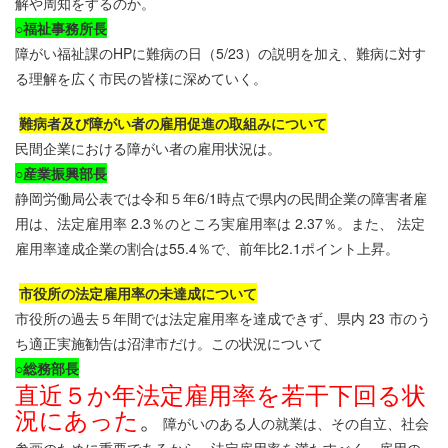
解や周知をするのか。
○
福祉事務所長
障がい福祉課の
HP
に難病の日（
5/23
）の説明を加え、難病に対す
る理解を広く市民の皆様に深めていく。
難病者及び障がい者の雇用促進の取組みについて
民間企業における障がい者の雇用状況は。
○
産業振興部長
静岡労働局公表では令和５年
6/1
時点で県内の民間企業の障害者雇
用は、法定雇用率
2.3
％のところ実雇用率は
2.37
％。また、 法定
雇用率達成企業の割合は
55.4
％で、前年比
2.1
ポイント上昇。
市役所の法定雇用率の未達成について
市役所の過去５年間では法定雇用率を達成できず、県内
23
市のう
ち適正実施勧告は沼津市だけ。この状況について
○
総務部長
直近５か年法定雇用率を若干下回る状
況にあった
。
障がいのある人の就業は、その自立、社会