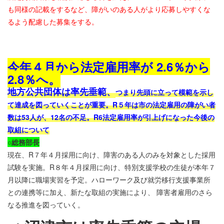
も同様の記載をするなど、障がいのある人がより応募しやすくな
るよう配慮した募集をする。
今年４月から法定雇用率が
2.6
％から
2.8
％へ。
地方公共団体は率先垂範
、
つまり先頭に立って模範を示し
て達成を図っていくことが重要。
R
５年は市の法定雇用の障がい者
数は
53
人が、
12
名の不足。
R6
法定雇用率が引上げになった今後の
取組について
○
総務部長
現在、
R
７年４月採用に向け、障害のある人のみを対象とした採用
試験を実施。
R
８年４月採用に向け、特別支援学校の生徒が本年７
月以降に職場実習を予定。ハローワーク及び就労移行支援事業所
との連携等に加え、新たな取組の実施により、 障害者雇用のさら
なる推進を図っていく。