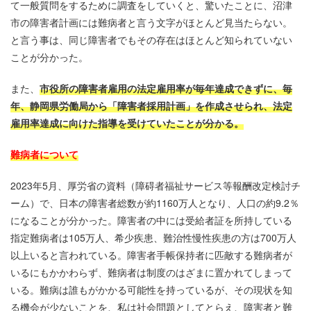
て一般質問をするために調査をしていくと、驚いたことに、沼津
市の障害者計画には難病者と言う文字がほとんど見当たらない。
と言う事は、同じ障害者でもその存在はほとんど知られていない
ことが分かった。
また、
市役所の障害者雇用の法定雇用率が毎年達成できずに、毎
年、静岡県労働局から「障害者採用計画」を作成させられ、法定
雇用率達成に向けた指導を受けていたことが分かる。
難病者について
2023年5月、厚労省の資料（障碍者福祉サービス等報酬改定検討チ
ーム）で、日本の障害者総数が約1160万人となり、人口の約9.2％
になることが分かった。障害者の中には受給者証を所持している
指定難病者は105万人、希少疾患、難治性慢性疾患の方は700万人
以上いると言われている。障害者手帳保持者に匹敵する難病者が
いるにもかかわらず、難病者は制度のはざまに置かれてしまって
いる。難病は誰もがかかる可能性を持っているが、その現状を知
る機会が少ないことを、私は社会問題としてとらえ、障害者と難