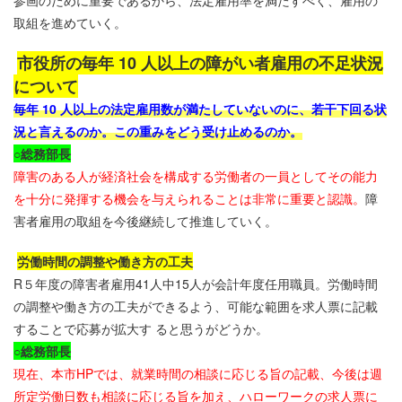
参画のために重要であるから、法定雇用率を満たすべく、雇用の
取組を進めていく。
市役所の毎年
10
人以上の障がい者雇用の不足状況
について
毎年
10
人以上の法定雇用数が満たしていないのに、若干下回る状
況と言えるのか。この重みをどう受け止めるのか。
○
総務部長
障害のある人が経済社会を構成する労働者の一員としてその能力
を十分に発揮する機会を与えられることは非常に重要と認識。
障
害者雇用の取組を今後継続して推進していく。
労働時間の調整や働き方の工夫
R
５年度の障害者雇用
41
人中
15
人が会計年度任用職員。労働時間
の調整や働き方の工夫ができるよう、可能な範囲を求人票に記載
することで応募が拡大す ると思うがどうか。
○
総務部長
現在、本市
HP
では、就業時間の相談に応じる旨の記載、今後は週
所定労働日数も相談に応じる旨を加え、ハローワークの求人票に