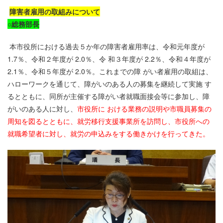
障害者雇用の取組みについて
○
総務部長
本市役所における過去５か年の障害者雇用率は、令和元年度が
1.7
％、令和２年度が
2.0
％、令 和３年度が
2.2
％、令和４年度が
2.1
％、令和５年度が
2.0
％。これまでの障 がい者雇用の取組は、
ハローワークを通じて、障がいのある人の募集を継続して実施 す
るとともに、同所が主催する障がい者就職面接会等に参加し、障
がいのある人に対し、
市役所に おける業務の説明や市職員募集の
周知を図るとともに、就労移行支援事業所を訪問し、市役所への
就職希望者に対し、就労の申込みをする働きかけを行ってきた。