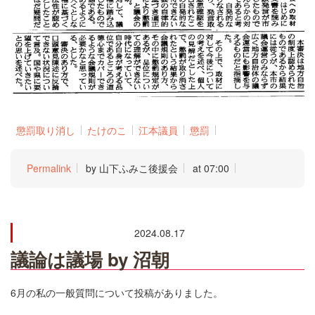
懲罰取り消し
たけのこ
江本議員
懲罰
Permalink
by 山下ふみこ後援会
at 07:00
2024.08.17
議論は議場 by 沼朝
6
月の私の一般質問について投稿がありました。