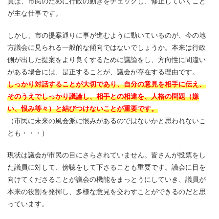
員は、市民のために行政の動きをチェックし、修正していくこと
が主な仕事です。
しかし、市の提案通りに事が進むように動いているのが、今の地
方議会に見られる一般的な傾向ではないでしょうか。本来は行政
側が出した提案をより良くするために議論をし、方向性に間違い
がある場合には、是正することが、議会が存在する理由です。
しっかり対話することが大切であり、自分の意見を相手に伝え、
そのうえでしっかり議論し、相手との相違を、人格の問題（嫌
い、恨み等々）と結びつけないことが重要です。
（市民に未来の風会派に恨みがあるのではないかと思われないこ
とも・・・）
現状は議会が市民の目にさらされていません。皆さんが投票をし
た議員に対して、傍聴をして下さることも重要です。議会に目を
向けてくださることが議会の機能をまっとうにしていき、議員が
本来の役割を発揮し、多様な意見を交わすことができるのだと思
っています。