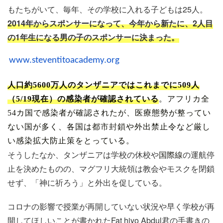
もたちがいて、毎年、その学校に入れる子どもは25人。
2014年からスポンサーになって、今年から新たに、2人目
の1年生になる男の子のスポンサーに決まった。
www.steventitoacademy.org
人口約5600万人のタンザニアではこれまでに509人
（5/19現在）の感染者が確認されている
。
アフリカ全
54カ国で感染者が確認されたが、医療態勢が整ってい
ない国が多く、各国は
都市封鎖
や外出禁止令など厳し
い感染拡大防止策をとっている。
そうしたなか、タンザニアは学校の休校や
国際線
の運航停
止を決めたものの、マグフリ大統領は教会やモスクを閉鎖
せず、「神に祈ろう」と外出を促している。
コロナの影響で授業が再開していない状況や早く学校が再
開してほしいことが書かれたFat hiyo Abdul君の手書きの