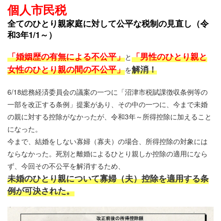
個人市民税
全てのひとり親家庭に対して公平な税制の見直し（令
和3年1/1～）
「婚姻歴の有無による不公平」
「男性のひとり親と
と
女性のひとり親の間の不公平」
解消！
を
6/18総務経済委員会の議案の一つに「沼津市税賦課徴収条例等の
一部を改正する条例」提案があり、その中の一つに、今まで未婚
の親に対する控除がなかったが、令和3年～所得控除に加えること
になった。
今まで、結婚をしない寡婦（寡夫）の場合、所得控除の対象には
ならなかった。死別と離婚によるひとり親しか控除の適用になら
ず、今回その不公平を解消するため、
未婚のひとり親について寡婦（夫）控除を適用する条
例が可決された。