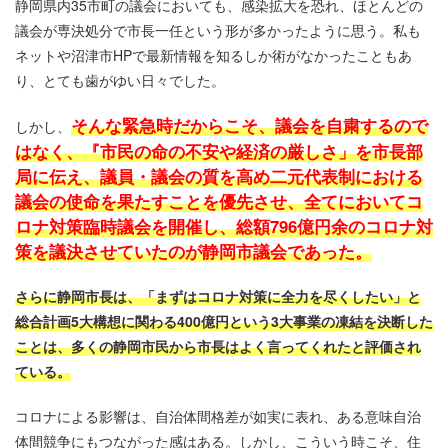
静岡県内35市町の議会においても、感染拡大を恐れ、ほとんどの
議会が専決処分で市長一任という形が多かったように思う。私も
ネットや沼津市HPで最新情報を知るしか術がなかったこともあ
り、とても歯がゆい日々でした。
そんな緊急時だからこそ、議会を自粛するので
しかし、
はなく、『市民の命の不安や経済の厳しさ」を市長部
局に伝え、議員・議会の質を高め二元代表制における
議会の使命を果たすことを優先させ、全てにおいてコ
ロナ対策臨時議会を開催し、総額796億円余のコロナ対
策を議決させていたのが静岡市議会であった。
さらに静岡市長は、「まずはコロナ対策に全力を尽くしたい」と
総合計画5大構想に関わる400億円という3大事業の凍結を決断した
ことは、多くの静岡市民から市長はよく言ってくれたと評価され
ている。
コロナによる影響は、自治体間格差が如実に表れ、ある意味自治
体間競争にもつながった感はある。しかし、こういう時こそ、住