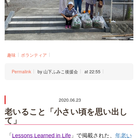
趣味
ボランティア
Permalink
by 山下ふみこ後援会
at 22:55
2020.06.23
老いること「小さい頃を思い出し
て」
「
Lessons Learned in Life
」で掲載された、
年老い