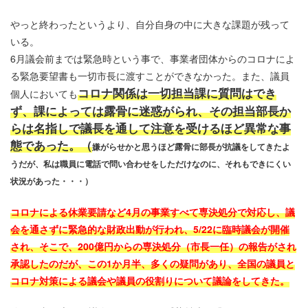
やっと終わったというより、自分自身の中に大きな課題が残って
いる。
6月議会前までは緊急時という事で、事業者団体からのコロナによ
る緊急要望書も一切市長に渡すことができなかった。また、議員
コロナ関係は一切担当課に質問はでき
個人においても
ず、課によっては露骨に迷惑がられ、その担当部長か
らは名指しで議長を通して注意を受けるほど異常な事
態であった。（
嫌がらせかと思うほど露骨に部長が抗議をしてきたよ
うだが、私は職員に電話で問い合わせをしただけなのに、それもできにくい
状況があった・・・）
コロナによる休業要請など4月の事業すべて専決処分で対応し、議
会を通さずに緊急的な財政出動が行われ、5/22に臨時議会が開催
され、そこで、200億円からの専決処分（市長一任）の報告がされ
承認したのだが、この1か月半、
多くの疑問があり、全国の議員と
コロナ対策による議会や議員の役割りについて議論をしてきた。