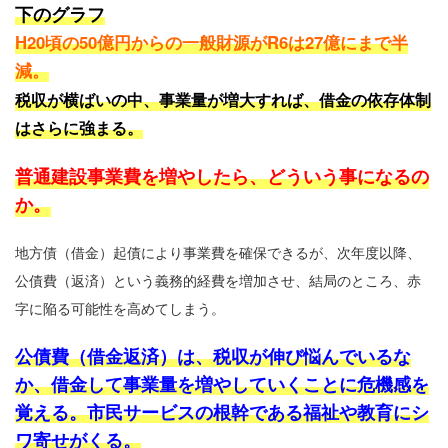
下のグラフ
H20頃の50億円からの一般財源がR6は27億にまで半
減。
税収が横ばいの中、事業量が増大すれば、借金の依存体制
はさらに強まる。
普通建設事業費を増やしたら、どういう事になるの
か。
地方債（借金）起債により事業費を確保できるが、次年度以降、
公債費（返済）という義務的経費を増加させ、結局のところ、赤
字に陥る可能性を高めてしまう。
公債費（借金返済）は、税収が伸び悩んでいるな
か、借金して事業量を増やしていくことに危機感を
覚える。市民サービスの根幹である福祉や教育にシ
ワ寄せがくる。