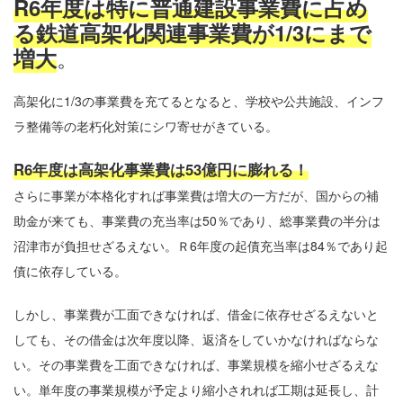
R6年度は特に普通建設事業費に占め
る鉄道高架化関連事業費が1/3にまで
。
増大
高架化に1/3の事業費を充てるとなると、学校や公共施設、インフ
ラ整備等の老朽化対策にシワ寄せがきている。
R6年度は高架化事業費は53億円に膨れる！
さらに事業が本格化すれば事業費は増大の一方だが、国からの補
助金が来ても、事業費の充当率は50％であり、総事業費の半分は
沼津市が負担せざるえない。Ｒ6年度の起債充当率は84％であり起
債に依存している。
しかし、事業費が工面できなければ、借金に依存せざるえないと
しても、その借金は次年度以降、返済をしていかなければならな
い。その事業費を工面できなければ、事業規模を縮小せざるえな
い。単年度の事業規模が予定より縮小されれば工期は延長し、計