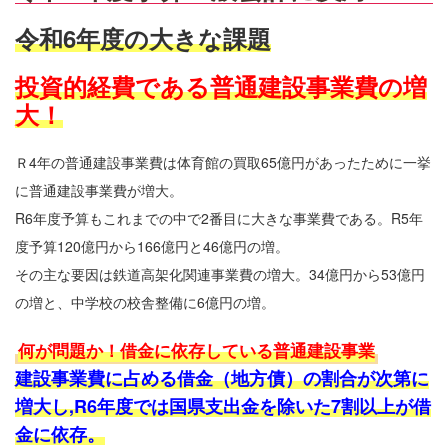
令和6年度の大きな課題
投資的経費である普通建設事業費の増
大！
Ｒ4年の普通建設事業費は体育館の買取65億円があったために一挙
に普通建設事業費が増大。
R6年度予算もこれまでの中で2番目に大きな事業費である。R5年
度予算120億円から166億円と46億円の増。
その主な要因は鉄道高架化関連事業費の増大。34億円から53億円
の増と、中学校の校舎整備に6億円の増。
何が問題か！借金に依存している普通建設事業
建
設事業費に占める借金（地方債）の割合が次第に
増大し,R6年度では国県支出金を除いた7割以上が借
金に依存。