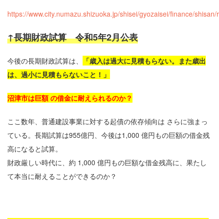
https://www.city.numazu.shizuoka.jp/shisei/gyozaisei/finance/shisan
↑長期財政試算 令和5年2月公表
今後の長期財政試算は、
「歳入は過大に見積もらない。また歳出
は、過小に見積もらないこと！」
沼津市は巨額 の借金に耐えられるのか？
ここ数年、普通建設事業に対する起債の依存傾向は さらに強まっ
ている。
長期試算は
955
億円、今後は
1,000
億円もの巨額の借金残
高になると試算。
財政厳しい時代に、約
1,000
億円もの巨額な借金残高に、果たし
て本当に耐えることができるのか？