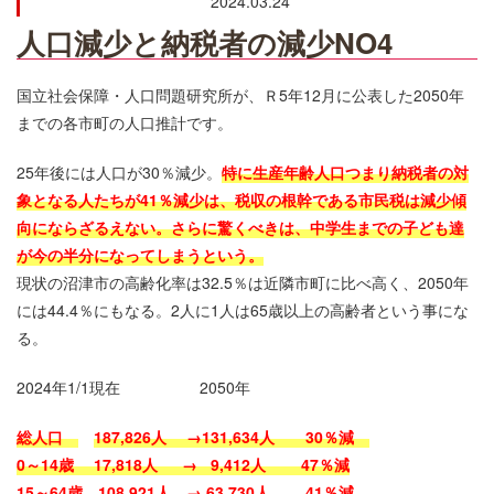
2024.03.24
人口減少と納税者の減少NO4
国立社会保障・人口問題研究所が、Ｒ5年12月に公表した2050年
までの各市町の人口推計です。
25年後には人口が30％減少。
特に生産年齢人口つまり納税者の対
象となる人たちが41％減少は、税収の根幹である市民税は減少傾
向にならざるえない。さらに驚くべきは、中学生までの子ども達
が今の半分になってしまうという。
現状の沼津市の高齢化率は32.5％は近隣市町に比べ高く、2050年
には44.4％にもなる。2人に1人は65歳以上の高齢者という事にな
る。
2024年1/1現在 2050年
総人口
187,826人 →131,634人 30％減
0～14歳 17,818人 → 9,412人 47％減
15～64歳 108,921人 → 63,730人 41％減