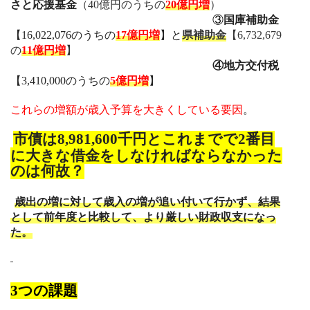
さと応援基金
（
40
億円のうちの
20
億円増
）
③
国庫補助金
【
16,022,076
のうちの
17
億円増
】と
県補助金
【
6,732,679
の
11
億円増
】
④地方交付税
【
3,410,000
のうちの
5
億円増
】
これらの増額が歳入予算を大きくしている要因
。
市債は
8,981,600
千円とこれまでで
2
番目
に大きな借金をしなければならなかった
のは何故？
歳出の増に対して歳入の増が追い付いて行かず、結果
として前年度と比較して、より厳しい財政収支になっ
た。
3つの課題