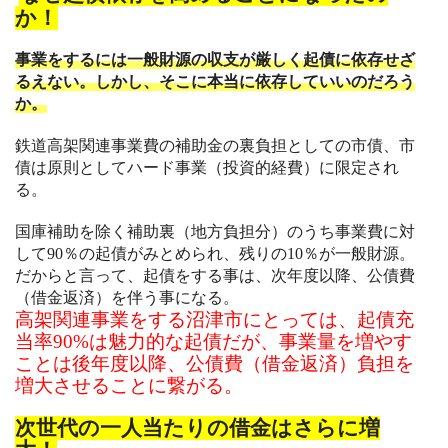
か！
事業をするには一般財源の収支が厳しく起債に依存せざ
るえない。
しかし、そこに本当に依存していいのだろう
か。
鉄道高架関連事業費の補助金の裏負担としての市債、市
債は原則としてハード事業（投資的経費）に限定され
る。
国庫補助を除く補助裏（地方負担分）のうち事業費に対
して
90
％の起債がみとめられ、残りの
10
％が一般財源。
だからと言って、起債をする事は、次年度以降、公債費
（借金返済）を伴う事になる。
高架関連事業をする沼津市にとっては、起債充
当率90%は
魅力的な起債だが、事業量を増やす
ことは後年度以降、公債費（借金返済）負担を
増大させることに繋がる。
次世代の一人当たりの借金はさらに増