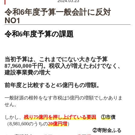
2024.03.23
令和6年度予算一般会計に反対
NO1
令和
6
年度予算の課題
当初予算は、これまでにない大きな予算
87,960,000
千円。税収入が増えたわけでなく、
建設事業費の増大
前年度と比較すると45億円もの増額。
一般財源の根幹をなす市税は
5
億円の増額でしかありま
せん。
しかし、
残り
75
億円を押し上げている要因
①市
債
（
8,981,600
のうちの
20
億円増
）
②寄附金ふる