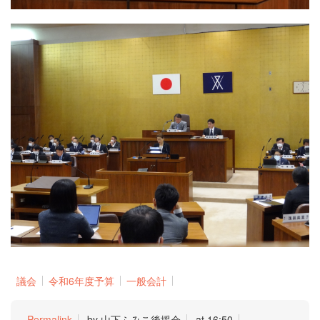
議会
令和6年度予算
一般会計
Permalink
by 山下ふみこ後援会
at 16:50