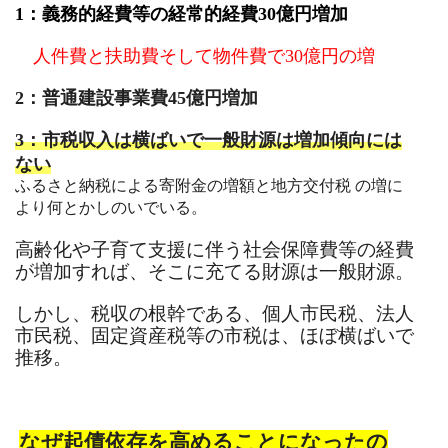
1
：義務的経費等の経常的経費
30
億円増加
人件費と扶助費そして物件費で
30
億円の増
2
：普通建設事業費
45
億円増加
3：市税収入は横ばいで一般財源は増加傾向には
ない
ふるさと納税による寄附金の増額と地方交付税 の増に
より何とかしのいでいる。
高齢化や子育て支援に伴う社会保障費等の経費
が増加すれば、そこに充てる財源は一般財源。
しかし、税収の根幹である、個人市民税、法人
市民税、固定資産税等の市税は、ほぼ横ばいで
推移。
なぜ起債依存を高めることになったの