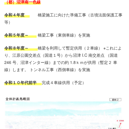
（都）沼津南一色線
令和４年度
橋梁施工に向けた準備工事（古墳法面保護工事
等）
令和５年度～
橋梁工事（東側車線）を実施
令和８年度～
橋梁を利用して暫定供用（２車線） ※これによ
り、江原公園交差点（国道１号）から沼津 I.C 南交差点 （国道
246 号、沼津インター線）までの約 1.8ｋｍが供用（暫定２ 車
線）します。 トンネル工事（西側車線）を実施
令和１０年代前半
完成４車線供用（予定）