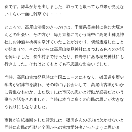
春です。雑草が芽を出しました。取っても取っても成果が見えな
いくらい一面に雑草です・・・
ところで、高尾山清掃のきっかけは、千葉県長生村に住む大塚さ
んとの出会い。その方が、毎月京都に向かう途中に高尾山穂見神
社にお神酒や祈祷を挙げていたことが分かり、偶然遭遇したこと
が始まりで、その方からは高尾山穂見神社にまつわる色々のお話
を伺いました。長生村まで行ったり、長野県にある穂見神社にも
行きました。それはとてもとても不思議な出会いでした。
当時、高尾山古墳発見時は全国ニュースにもなり、磯田道史歴史
学者が沼津市を訪れ、その時にはお会いして、高尾山古墳がいか
に貴重なものか、また残すには市民の思いと行動が必要だという
事もお話をされました。当時は本当に多くの市民の思いが大きな
うねりにもなりました。
市長が白紙撤回をした背景には、磯田さんの尽力は欠かせないと
同時に市民の行動と全国からの古墳愛好者だったように思いま