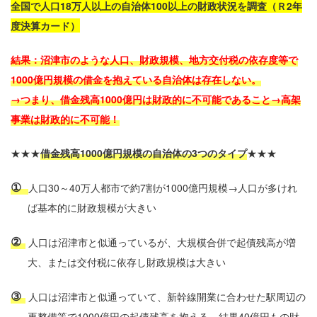
全国で人口
18
万人以上の自治体100以上の財政状況を調査（Ｒ
2
年
度決算カード）
結果：沼津市のような人口、財政規模、地方交付税の依存度等で
1000
億円規模の借金を抱えている自治体は存在しない。
→つまり、借金残高
1000
億円は財政的に不可能であること→高架
事業は財政的に不可能！
★★★
借金残高
1000
億円規模の自治体の
3
つのタイプ
★★★
①
人口
30
～
40
万人都市で約
7
割が
1000
億円規模→人口が多けれ
ば基本的に財政規模が大きい
②
人口は沼津市と似通っているが、大規模合併で起債残高が増
大、または交付税に依存し財政規模は大きい
③
人口は沼津市と似通っていて、新幹線開業に合わせた駅周辺の
再整備等で
1000
億円の起債残高を抱える。結果
40
億円もの財